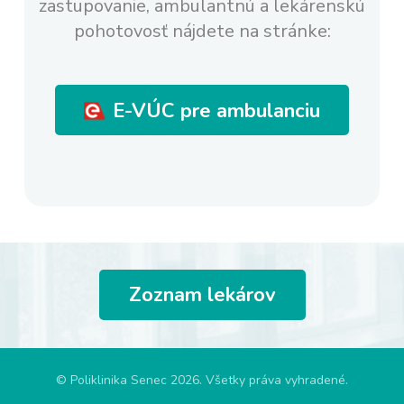
zastupovanie,
ambulantnú a lekárenskú
pohotovosť nájdete na stránke:
E-VÚC pre ambulanciu
Zoznam lekárov
© Poliklinika Senec 2026. Všetky práva vyhradené.